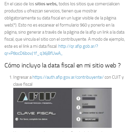
En el caso de los
sitios webs,
todos los sitios que comercialicen
productos u ofrezcan servicios, tienen que mostrar
obligatoriamente su data fiscal en un lugar visible de la página
web(*). Esto no es escanear el formulario 960 y ponerlo en la
página, sino generar a través de la página de la afip un link a la data
fiscal, que vincula el sitio con el contribuyente. A modo de ejemplo,
este es el link a mi data fiscal:
http://qr.afip.gob.ar/?
qr=P8ocD6bovJ1f_q36jBfUwA,,
Cómo incluyo la data fiscal en mi sitio web ?
Ingresar a
https://auth.afip.gov.ar/contribuyente/
con CUIT y
clave fiscal