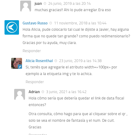
juan
24 junio, 2019 a las 20:14
muchas gracias!! Ahi lo pude arreglar.Era eso
Gustavo Russo
11 noviembre, 2018 a las 10:44
Hola Alicia, pude colocarlo tal cual le dijiste a Javier, hay alguna
forma que no quede tan grande? como puedo redimensionarlo?
Gracias por tu ayuda, muy clara.
Responder
Alicia Rosenthal
23 junio, 2019 a las 14:38
Si, tenés que agregarle el atributo width=»100px» por
ejemplo a la etiqueta img y te lo achica.
Responder
Adrian
3 junio, 2021 a las 16:42
Hola cómo sería que debería quedar el link de data fiscal
entonces?
Otra consulta, cómo hago para que al cliquear sobre el qr ,
solo se vea el nombre de fantasía y el num. De cuit.
Gracias