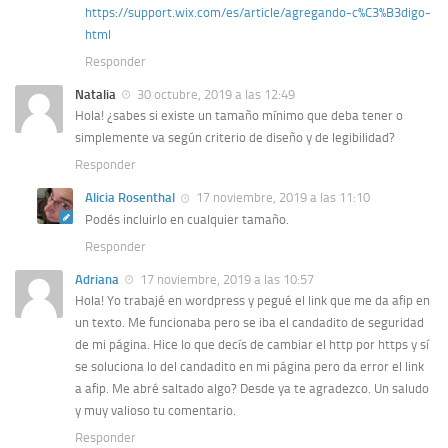
https://support.wix.com/es/article/agregando-c%C3%B3digo-
html
Responder
Natalia
30 octubre, 2019 a las 12:49
Hola! ¿sabes si existe un tamaño mínimo que deba tener o
simplemente va según criterio de diseño y de legibilidad?
Responder
Alicia Rosenthal
17 noviembre, 2019 a las 11:10
Podés incluirlo en cualquier tamaño.
Responder
Adriana
17 noviembre, 2019 a las 10:57
Hola! Yo trabajé en wordpress y pegué el link que me da afip en
un texto. Me funcionaba pero se iba el candadito de seguridad
de mi página. Hice lo que decís de cambiar el http por https y sí
se soluciona lo del candadito en mi página pero da error el link
a afip. Me abré saltado algo? Desde ya te agradezco. Un saludo
y muy valioso tu comentario.
Responder