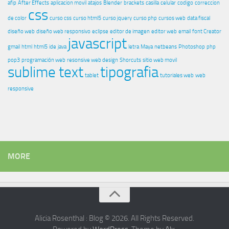
afip
After Effects
aplicacion movil
atajos
Blender
brackets
casilla
celular
codigo
correccion
css
de color
curso css
curso html5
curso jquery
curso php
cursos web
data fiscal
diseño web
diseño web responsivo
eclipse
editor de imagen
editor web
email
font Creator
javascript
gmail
html
html5
ide
java
letra
Maya
netbeans
Photoshop
php
pop3
programación web
resonsive web design
Shorcuts
sitio web movil
sublime text
tipografia
tablet
tutoriales web
web
responsive
MORE
Alicia Rosenthal : Blog © 2026. All Rights Reserved.