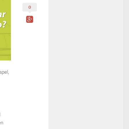
0
apel,
l
en