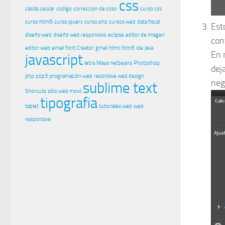
css
casilla
celular
codigo
correccion de color
curso css
curso html5
curso jquery
curso php
cursos web
data fiscal
Est
diseño web
diseño web responsivo
eclipse
editor de imagen
con
editor web
email
font Creator
gmail
html
html5
ide
java
En 
javascript
letra
Maya
netbeans
Photoshop
dej
php
pop3
programación web
resonsive web design
neg
sublime text
Shorcuts
sitio web movil
tipografia
tablet
tutoriales web
web
responsive