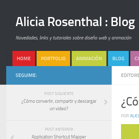
Alicia Rosenthal : Blog
Novedades, links y tutoriales sobre diseño web y animación
HOME
PORTFOLIO
ANIMACIÓN
BLOG
C
SEGUIME:
EDITOR
POST SIGUIENTE
¿Có
¿Cómo convertir, compartir y descargar
un video?
POR
ALIC
POST ANTERIOR
Application Shortcut Mapper