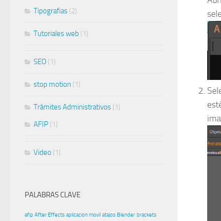
Tipografias
(2)
sel
Tutoriales web
(1)
SEO
(1)
stop motion
(1)
Sel
est
Trámites Administrativos
(1)
ima
AFIP
(1)
Video
(1)
PALABRAS CLAVE
afip
After Effects
aplicacion movil
atajos
Blender
brackets