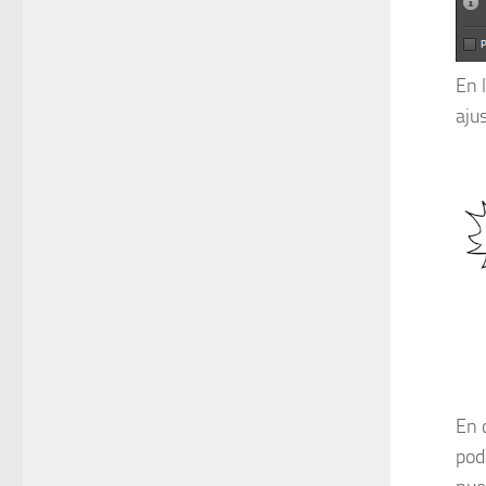
En 
aju
En 
pod