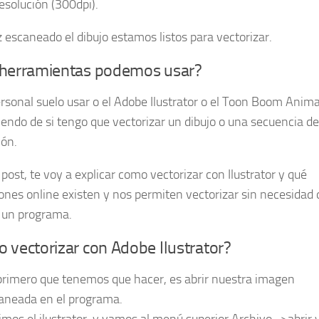
esolución (300dpi).
 escaneado el dibujo estamos listos para vectorizar.
herramientas podemos usar?
ersonal suelo usar o el Adobe Ilustrator o el Toon Boom Anima
endo de si tengo que vectorizar un dibujo o una secuencia de
ón.
post, te voy a explicar como vectorizar con Ilustrator y qué
iones online existen y nos permiten vectorizar sin necesidad 
r un programa.
 vectorizar con Adobe Ilustrator?
primero que tenemos que hacer, es abrir nuestra imagen
aneada en el programa.
imos el ilustrator, y vamos al menú superior Archivo ->abrir 