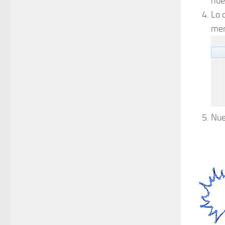
nue
Lo 
men
Nue