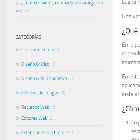
buena r
¿Cómo convertir, compartir y descargar un
video?
Una vez
¿Qué 
CATEGORÍAS
En lo p
Cuentas de email
(1)
dependi
animaci
Diseño Gráfico
(1)
En este 
Diseño web responsivo
(3)
aplicac
Editores de Imagen
(3)
instala
¿Cómo
Recursos Web
(7)
Editores Web
(2)
Lo 
esc
Extensiones de chrome
(1)
Abr