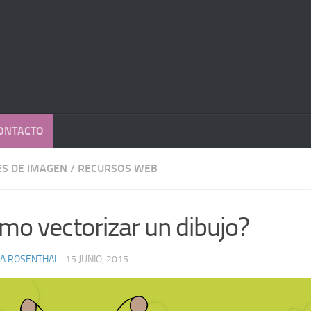
ONTACTO
ES DE IMAGEN
/
RECURSOS WEB
mo vectorizar un dibujo?
IA ROSENTHAL
· 15 JUNIO, 2015