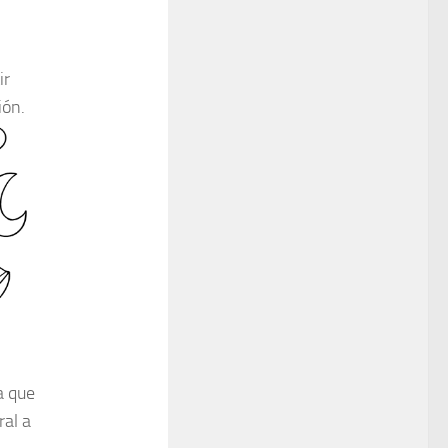
ir
ión.
a que
ral a