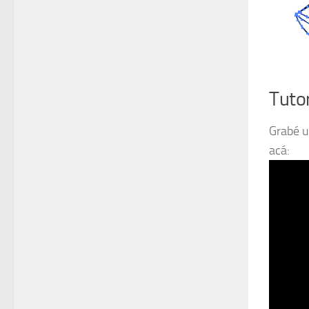
Tutor
Grabé u
acá: