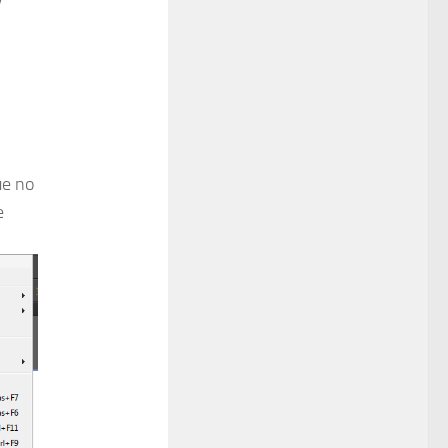
ue no
e